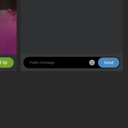
 tip
Send