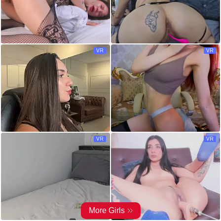
VR
VR
VR
VR
More Girls